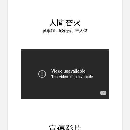
人間香火
吳季錚、邱俊皓、王人傑
宣傳影片