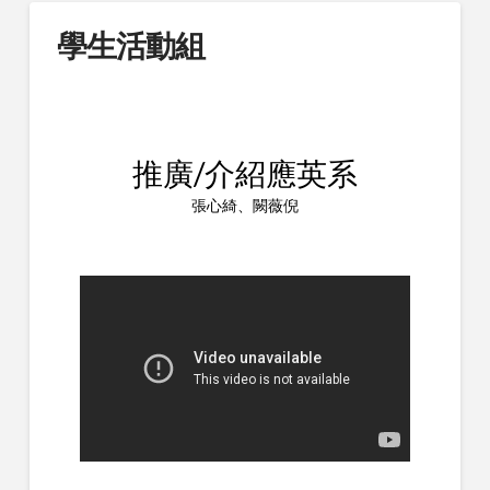
學生活動組
推廣/介紹應英系
張心綺、闕薇倪