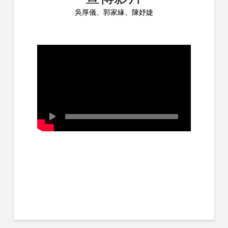
吳厚儀、郭家緣、陳妤婕