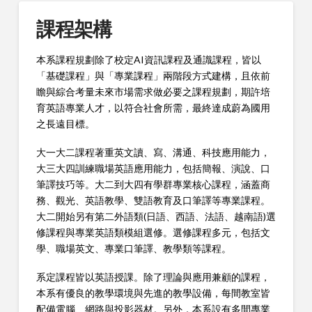
課程架構
本系課程規劃除了校定AI資訊課程及通識課程，皆以
「基礎課程」與「專業課程」兩階段方式建構，且依前
瞻與綜合考量未來市場需求做必要之課程規劃，期許培
育英語專業人才，以符合社會所需，最終達成蔚為國用
之長遠目標。
大一大二課程著重英文讀、寫、溝通、科技應用能力，
大三大四訓練職場英語應用能力，包括簡報、演說、口
筆譯技巧等。大二到大四有學群專業核心課程，涵蓋商
務、觀光、英語教學、雙語教育及口筆譯等專業課程。
大二開始另有第二外語類(日語、西語、法語、越南語)選
修課程與專業英語類模組選修。選修課程多元，包括文
學、職場英文、專業口筆譯、教學類等課程。
系定課程皆以英語授課。除了理論與應用兼顧的課程，
本系有優良的教學環境與先進的教學設備，每間教室皆
配備電腦、網路與投影器材。另外，本系設有多間專業