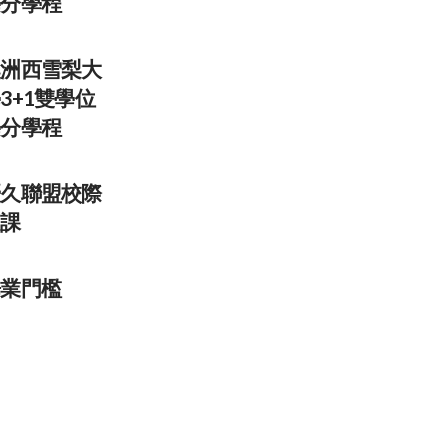
學分學程
澳洲西雪梨大
3+1雙學位
學分學程
優
久
聯盟校際
選課
畢業門檻