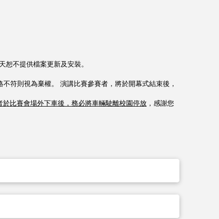
天恕不提供檔案更新及安裝。
格不符則視為棄權。
演講比
賽
參
賽
者，將於開幕式結束後，
者於比
賽
會場外下車後，務必將車輛駛離校園停放
，感謝您