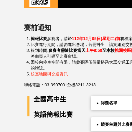
賽前通知
簡報比
賽
參
賽
者，
請於
112
年1
2
月0
5
日(星期
二
)
前
將檔
比
賽
進行期間，請勿進出會場，若需外出，請於組別交
報到時間:
參
賽
者需於比
賽
當天
上午8:50
至本校
桃園校區
將由專人引導至比
賽
會場。
因校內停車空間有限，請參
賽
隊伍儘量搭乘大眾交通工
的體諒。
校區地圖與交通資訊
聯絡電話：03-3507001分機3211-3213
全國高中生
▸
得獎名單
英語簡報比賽
▸
競賽主題與比賽