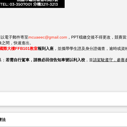
案以電子郵件寄至
mcuaeec@gmail.com
，PPT檔繳交後不得更改，競
賽
當
換之間，快速進出。
國際大樓FFB101教室
報到入座
，並攜帶學生證及身分證備查，逾時或資
具；
若需自行駕車，請務必回信告知車號以利入校
，並
請駕駛遵守，參
賽
辦法