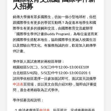
人招募
銘傳大學擁有眾多國際生，彷如一個小型地球村，你想
跟國際學生有更多的學習互動嗎？為促進本地學生和國
際學生有更多的接觸和交流，由國際教育交流處辦理
「國際學生學伴計畫(Buddy Program)」為每位遠道而來
的國際學生搭配本地生，協助國際學生更融入校園生活
以及體驗台灣文化。有服務熱誠的你，歡迎加入銘傳學
伴計畫。
學伴新人面試會將於兩校區舉辦：
桃園校區5/2(二)、5/3(三)中午12:00~13:00 EE109
台北校區5/4(四)、5/5(五)中午12:00~13:00 D201-1
請同學依校區選擇一日參加面試即可。面試當天請攜帶
申請表
至現場，並以英文自我介紹30秒，隨即由評審提
問，適合者將錄取為正式學伴。
學伴招募流程說明：
申請者應填妥
申請表
、貼妥照片、完成推薦師長簽