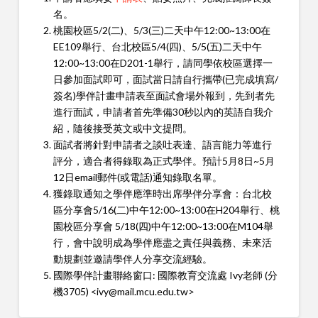
名。
桃園校區5/2(二)、5/3(三)二天中午12:00~13:00在
EE109舉行、台北校區5/4(四)、5/5(五)二天中午
12:00~13:00在D201-1舉行，請同學依校區選擇一
日參加面試即可，面試當日請自行攜帶(已完成填寫/
簽名)學伴計畫申請表至面試會場外報到，先到者先
進行面試，申請者首先準備30秒以內的英語自我介
紹，隨後接受英文或中文提問。
面試者將針對申請者之談吐表達、語言能力等進行
評分，適合者得錄取為正式學伴。預計5月8日~5月
12日email郵件(或電話)通知錄取名單。
獲錄取通知之學伴應準時出席學伴分享會：台北校
區分享會5/16(二)中午12:00~13:00在H204舉行、桃
園校區分享會 5/18(四)中午12:00~13:00在M104舉
行，會中說明成為學伴應盡之責任與義務、未來活
動規劃並邀請學伴人分享交流經驗。
國際學伴計畫聯絡窗口: 國際教育交流處 Ivy老師 (分
機3705) <ivy@mail.mcu.edu.tw>