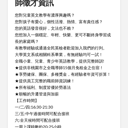
師徵才資訊
您對兒童英文教學有濃厚興趣嗎？
您對孩子有愛心，個性活潑、熱情、富有責任感？
您的英語發音很好，文法也不賴？
您想加入一個穩定、年輕、快樂、更可不斷終身學習成
長的家庭嗎？
有教學經驗或通過全民英檢者歡迎加入我們的行列。
大學英文系或相關科系畢業，有無經驗均可一試！
全職小童、兒童、青少年英語教學，提供完整師訓!
★提供非桃園市之全職導師15個月免租金之住宿！
★享勞健保、團保、多種獎金，有經驗者年資可折算！
★提供員工完整的職前師資訓練！
★所有福利、制度皆優於勞基法
★順暢的升遷管道與加薪
【工作時間】
一/二/四:16:30-21:30
三/五:中午過後時間可配合接班
六:全天候時間可配合接班
一周上課時數約20-25小時