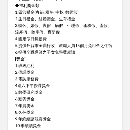
◆福利獎金類
1.四節禮金(春節, 端午, 中秋, 教師節)
2.生日禮金、結婚禮金、生育禮金
3.特休、婚假、喪假、病假、生理假、產檢假、產假、
流產假、陪產假、育嬰假
4.國定假日鐘點費
5.提供外縣市全職行政、教職人員15個月免租金之住宿
6.提供全職導師之子女免學費就讀
[獎金]
1.班級紅利
2.備課獎金
3.電訪服務費
4週六下午授課獎金
5.教學研究獎金
6.勤勞獎金
7.年資獎金
8.久任獎金
9.年終續讀競賽獎金
10.季續讀獎金