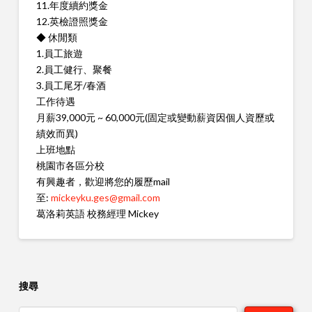
11.年度續約獎金
12.英檢證照獎金
◆ 休閒類
1.員工旅遊
2.員工健行、聚餐
3.員工尾牙/春酒
工作待遇
月薪39,000元 ~ 60,000元(固定或變動薪資因個人資歷或
績效而異)
上班地點
桃園市各區分校
有興趣者，歡迎將您的履歷mail
至:
mickeyku.ges@gmail.com
葛洛莉英語 校務經理 Mickey
搜尋