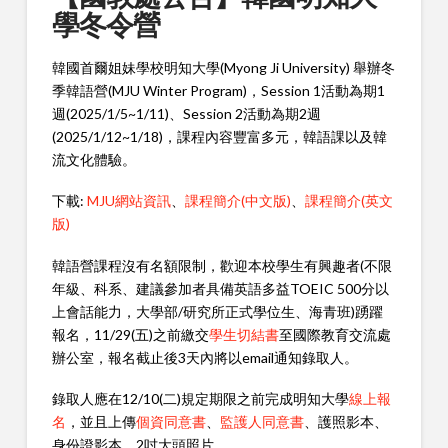
學冬令營
韓國首爾姐妹學校明知大學(Myong Ji University) 舉辦冬
季韓語營(MJU Winter Program)，Session 1活動為期1
週(2025/1/5~1/11)、Session 2活動為期2週
(2025/1/12~1/18)，課程內容豐富多元，韓語課以及韓
流文化體驗。
下載:
MJU網站資訊
、
課程簡介(中文版)
、
課程簡介(英文
版)
韓語營課程沒有名額限制，歡迎本校學生有興趣者(不限
年級、科系、建議參加者具備英語多益TOEIC 500分以
上會話能力，大學部/研究所正式學位生、海青班)踴躍
報名，11/29(五)之前繳交
學生切結書
至國際教育交流處
辦公室，報名截止後3天內將以email通知錄取人。
錄取人應在12/10(二)規定期限之前完成明知大學
線上報
名
，並且上傳
個資同意書
、
監護人同意書
、護照影本、
身份證影本、2吋大頭照片。