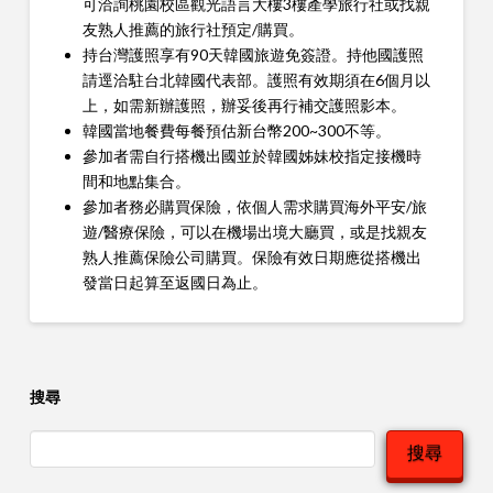
可洽詢桃園校區觀光語言大樓3樓產學旅行社或找親
友熟人推薦的旅行社預定/購買。
持台灣護照享有90天韓國旅遊免簽證。持他國護照
請逕洽駐台北韓國代表部。護照有效期須在6個月以
上，如需新辦護照，辦妥後再行補交護照影本。
韓國當地餐費每餐預估新台幣200~300不等。
參加者需自行搭機出國並於韓國姊妹校指定接機時
間和地點集合。
參加者務必購買保險，依個人需求​購​買海外平安/旅
遊/醫療保險，可以在機場出境大廳買，或是​找親友
熟人推薦保險公司購買。保險有效日期應從搭機出
發當日起算至返國日為止。
搜尋
搜尋