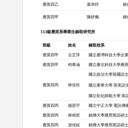
應英四乙
葉幸紓
銘
應英四甲
陳妤佩
銘
113級應英系畢業生錄取研究所
班級
姓名
錄取校系
應英四甲
古芷萍
國立臺灣科技大學企業
應英四甲
柯希涵
國立臺北科技大學應用
國立政治大學英國語文
應英四丙
林佳欣
國立東華大學 英美語
國立彰化師範大學 英
應英四丙
姚思宇
國立中正大學 電訊傳
應英四丙
林靖哲
銘傳大學應用英語碩士
應英四丙
游佳紋
銘傳大學應用英語碩士