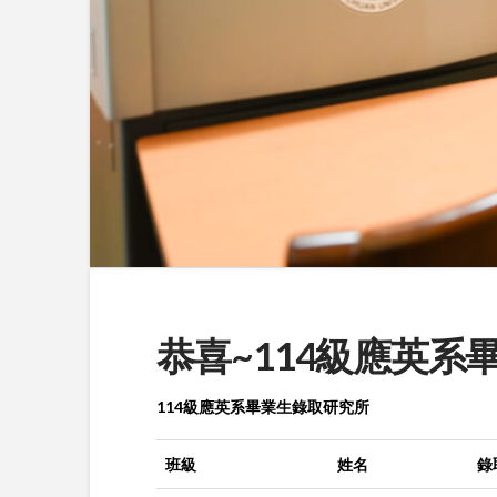
恭喜~114級應英系
114級應英系畢業生錄取研究所
班級
姓名
錄