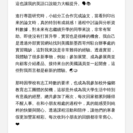
這也讓我的英語口說能力大幅提升。🗣️📚
進行專題研究時，小組分工合作完成論文，當看到印出
來的論文時，真的特別有成就感！過程中討論與分析資
料數據，對未來有志繼續升學的同學來說，非常有幫
助。即使沒有打算升學，實習也是很棒的機會。我自己
是透過外部實習網站找到美國新墨西哥州駐台辦事處的
實習職缺，這對我來說是非常難得的經驗。透過實習，
我體驗了很多新事物，例如：參加展覽、成為參展商並
向顧客介紹產品、接待來台的美國議員並一起開會，這
些對我而言都是嶄新的體驗。🌏🤝
那時因學校有志工時數的要求，也成為我參加校外偏鄉
教育志工團體的契機，這卻意外成為我大學生活中特別
有意義的經歷。總共參加了兩次，每次回家都累到睡得
不醒人事。在和小朋友相處的過程中，真的能感受到純
粹的快樂與開心。透過課程活動和陪伴，讓他們的寒暑
假更加豐富精彩。每次收到小朋友的回饋都非常窩心。
❤️