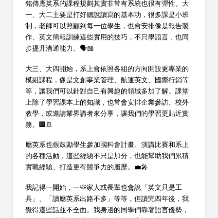
銘傳應英系的課程規劃其實非常有系統也很有彈性。大
一、大二主要是打好聽說讀寫的基本功，很多課是小班
制，老師可以照顧到每一位學生，也會安排像是報告製
作、英文簡報訓練這些實用的技巧，不只學語言，也同
步提升溝通能力。🗣️📖
大三、大四開始，系上會依照各組的方向開設更專業的
模組課程，像是文創事業管理、航運英文、國際行銷等
等，讓我們可以針對自己有興趣的領域多加了解。課堂
上除了學習課本上的知識，也常會安排企業參訪、校外
教學，或邀請業界講者來分享，讓我們的學習更貼近實
務。🏢🚢
應英系也很鼓勵學生參加國科會計畫、演講比賽和系上
的各種活動，這些經驗不只是加分，也能幫助我們累積
實戰經驗、打造更有競爭力的履歷。💼🎤
我記得一開始，一些家人或長輩也會說「英文只是工
具」、「讀應英系出路不多」等等，但讀完四年後，我
覺得這些話並不全面。我身邊的同學們靠著語言優勢，