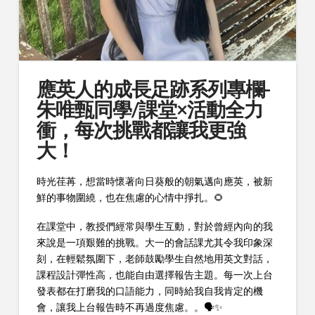
應英人的成長足跡系列專欄-
朱唯甄同學/課堂×活動全力
衝，每次挑戰都讓我更強
大！
時光荏苒，想當時懷著向日葵般的朝氣邁向應英，被新
鮮的事物圍繞，也在焦慮的心情中掙扎。🌻
在課堂中，教授們經常與學生互動，對於曾經內向的我
來說是一項艱難的挑戰。大一的會話課尤其令我印象深
刻，在輕鬆氛圍下，老師鼓勵學生自然地用英文對話，
課程設計彈性高，也能自由選擇報告主題。每一次上台
發表都在打磨我的口語能力，同時給我自我肯定的機
會，讓我上台報告時不再過度焦慮。。🗣️✨