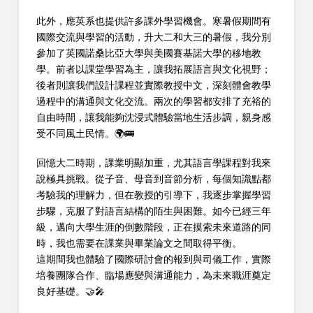
此外，應英系也提供許多課外學習機會。寒暑假期間有
國際交流與學習的活動，升大二和大三的暑假，我分別
參加了英國諾桑比亞大學與美國賽基諾大學的移地教
學。前者以課堂學習為主，讓我拓展語言與文化視野；
後者則讓我們設計課程並實際教授中文，深刻體會教學
過程中的溝通與文化交流。兩次的學習都安排了充裕的
自由時間，讓我能夠沈浸式體驗當地生活步調，親身感
受不同風土民情。🌍🚌
回憶大二時期，課業明顯加重，尤其語言學課程對我來
說極具挑戰。從子音、母音到音節分析，每個知識點都
考驗我的理解力，但在教授的引導下，我逐步掌握學習
步驟，克服了對語言結構的陌生與困難。如今已經三年
級，邁向大學生涯的倒數階段，正在摸索未來道路的同
時，我也需要在課業與畢業論文之間取得平衡。
這期間我也體驗了國際研討會的報到與司儀工作，實際
培養團隊合作、臨場應變與溝通能力，為未來職涯奠定
良好基礎。🤝🎤