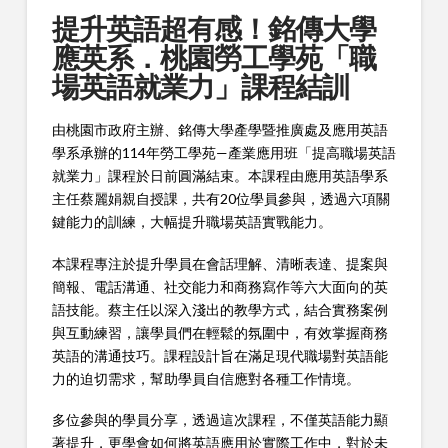
提升英語超有感！銘傳大學
應英系．桃園勞工學苑「職
場英語就業力」課程結訓
由桃園市政府主辦、銘傳大學產學暨推廣處及應用英語
學系承辦的114年勞工學苑—產業應用班「提高職場英語
就業力」課程於日前圓滿結束。本課程由應用英語學系
主任蔡麗娟親自授課，共有20位學員參與，透過六項關
鍵能力的訓練，大幅提升職場英語實戰能力。
本課程專注於提升學員在會話理解、清晰表達、提案與
簡報、電話溝通、社交能力和商務寫作等六大面向的英
語技能。蔡主任以深入淺出的教學方式，結合實務案例
與互動練習，讓學員們在輕鬆的氛圍中，有效掌握商務
英語的溝通技巧。課程設計旨在滿足現代職場對英語能
力的迫切需求，幫助學員自信應對各種工作情境。
多位參與的學員分享，透過這次課程，不僅英語能力顯
著提升，更學會如何將英語應用於實際工作中，對於未