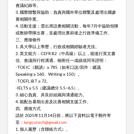
會議紀錄等。
3. 國際聯繫與協助：負責與國外單位聯繫及處理出國參
賽相關作業。
4. 活動支援：需出席語奧相關活動，每年7月中協助領隊
或教師帶隊出賽，並處理比賽前後之行政準備工作。
三、應徵條件
1. 具大學以上學歷，行政或相關經驗者尤佳。
2. 英文能力：CEFR B2（中高級）以上，能進行英文書
信、會議與行程溝通。檢附任一成績或同等證明：
-TOEIC（聽讀）≥ 785（如有口說/寫作：建議
Speaking ≥ 160、Writing ≥ 150）。
-TOEFL iBT ≥ 72。
-IELTS ≥ 5.5（建議總分 5.5–6.5）。
3. 細心負責、具良好組織與溝通能力。
4. 能配合暑期出差及比賽相關支援工作。
四、應徵方式
請於 2025年11月14日前，將以下資料以電子郵件寄
至：
langcutech@gmail.com
1. 個人履歷（含聯絡方式）。