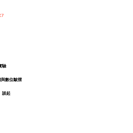
K7
實驗
體與數位皺摺
》談起