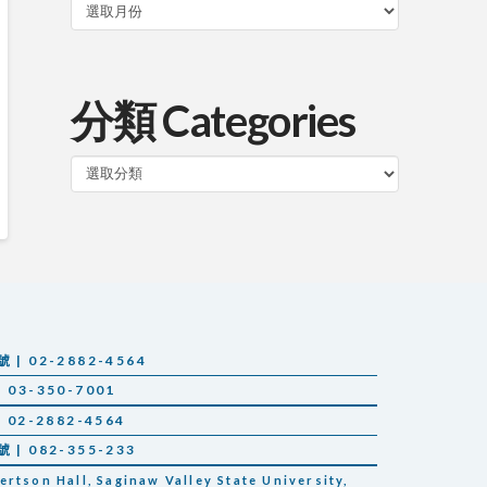
分類 Categories
分
類
 02-2882-4564
03-350-7001
02-2882-4564
 082-355-233
tson Hall, Saginaw Valley State University,