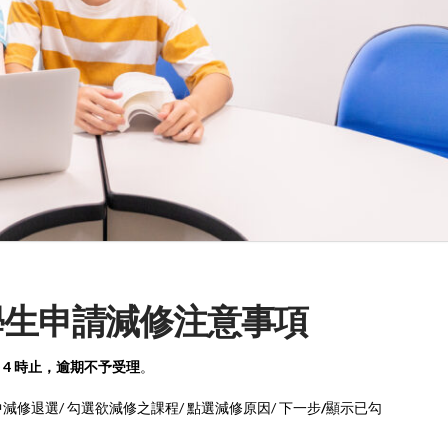
期學生申請減修注意事項
日下午 4 時止，逾期不予受理
。
中減修退選/ 勾選欲減修之課程/ 點選減修原因/ 下一步
/
顯示已勾