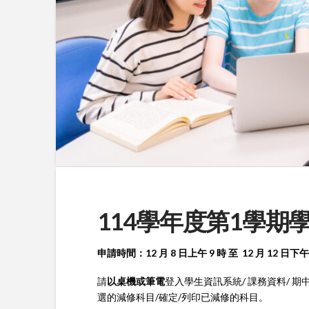
114學年度第1學
申請時間：12 月 8 日上午 9 時 至 12 月 12 
請
以桌機或筆電
登入學生資訊系統/ 課務資料/ 期
選的減修科目/確定/列印已減修的科目。