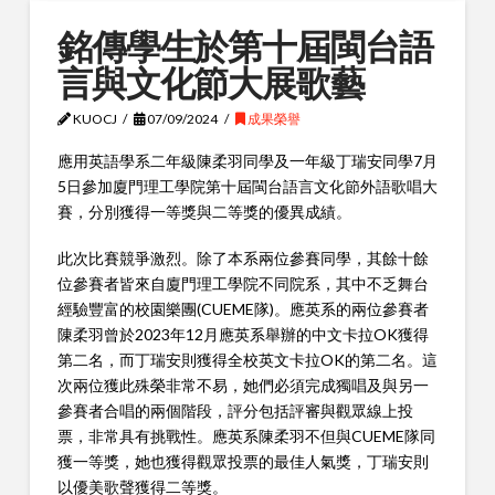
銘傳學生於第十屆閩台語
言與文化節大展歌藝
KUOCJ
07/09/2024
成果榮譽
應用英語學系二年級陳柔羽同學及一年級丁瑞安同學7月
5日參加廈門理工學院第十屆閩台語言文化節外語歌唱大
賽，分別獲得一等獎與二等獎的優異成績。
此次比賽競爭激烈。除了本系兩位參賽同學，其餘十餘
位參賽者皆來自廈門理工學院不同院系，其中不乏舞台
經驗豐富的校園樂團(CUEME隊)。應英系的兩位參賽者
陳柔羽曾於2023年12月應英系舉辦的中文卡拉OK獲得
第二名，而丁瑞安則獲得全校英文卡拉OK的第二名。這
次兩位獲此殊榮非常不易，她們必須完成獨唱及與另一
參賽者合唱的兩個階段，評分包括評審與觀眾線上投
票，非常具有挑戰性。應英系陳柔羽不但與CUEME隊同
獲一等獎，她也獲得觀眾投票的最佳人氣獎，丁瑞安則
以優美歌聲獲得二等獎。