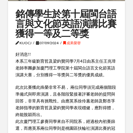
銘傳學生於第十屆閩台語
言與文化節英語演講比賽
獲得一等及二等獎
KUOCJ
07/09/2024
成果榮譽
好消息!!
本系三年級劉育哲及梁鈞贊同學7月4日由系主任王兆璋
老師率團參加廈門理工學院第十屆閩台語言文化節英語
演講大賽，分別獲得一等獎與二等獎的優異成績。
此次比賽獲此殊榮非常不易， 兩位同學須完成兩個階段
準備式與即席演講，且各階段緊接著評審老師的提問與
回答，非常具有挑戰性。由應英系徐伶蕙老師及鄭杏孚
老師指導的劉育哲及梁鈞贊同學表現穩健，應對得體，
終能脫穎而出。
此次廈門理工參賽同學來自不同院系，經過校內初賽篩
選，而應英系兩位同學則是桃園區扶輪社演講比賽的冠