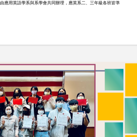
日登場，由應用英語學系與系學會共同辦理，應英系二、三年級各班皆準