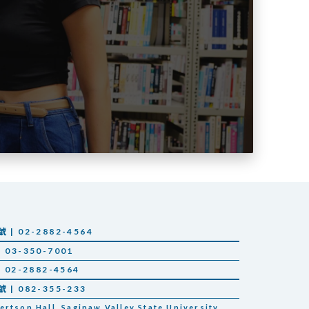
 02-2882-4564
03-350-7001
02-2882-4564
 082-355-233
tson Hall, Saginaw Valley State University,